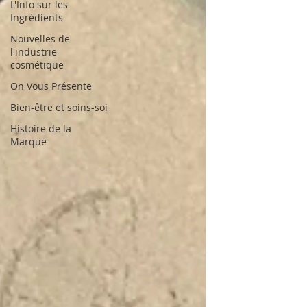
L'Info sur les
Ingrédients
Nouvelles de
l'industrie
cosmétique
On Vous Présente
Bien-être et soins-soi
Histoire de la
Marque