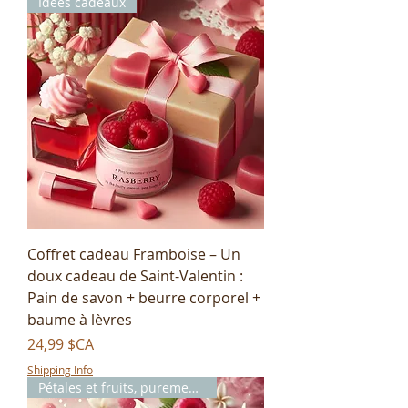
Idées cadeaux
Coffret cadeau Framboise – Un
doux cadeau de Saint-Valentin :
Pain de savon + beurre corporel +
baume à lèvres
Prix
24,99 $CA
Shipping Info
Pétales et fruits, purement toi