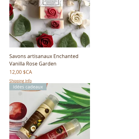
Savons artisanaux Enchanted
Vanilla Rose Garden
Prix
12,00 $CA
Shipping Info
Idées cadeaux