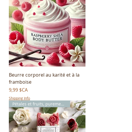
Beurre corporel au karité et à la
framboise
Prix
9,99 $CA
Shipping Info
Pétales et fruits, purement toi