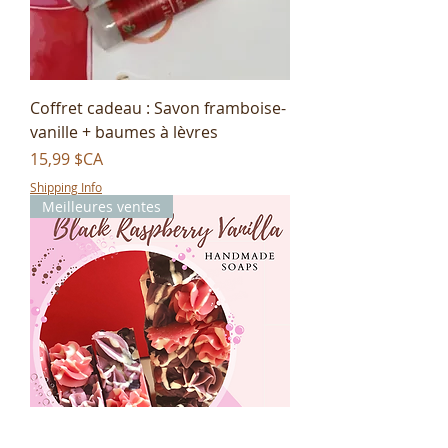
Coffret cadeau : Savon framboise-
vanille + baumes à lèvres
Prix
15,99 $CA
Shipping Info
Meilleures ventes