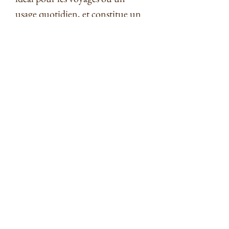
usage quotidien, et constitue un
cadeau parfait pour toutes les
occasions. De plus, il est végan,
sans huile de palme, sans produits
chimiques agressifs ni
conservateurs artificiels,
garantissant ainsi un choix doux
et durable pour les
consommateurs soucieux de
l'environnement.
Découvrez l'art du savon Oriental
Beauty, où ingrédients naturels,
parfums exquis et pratiques