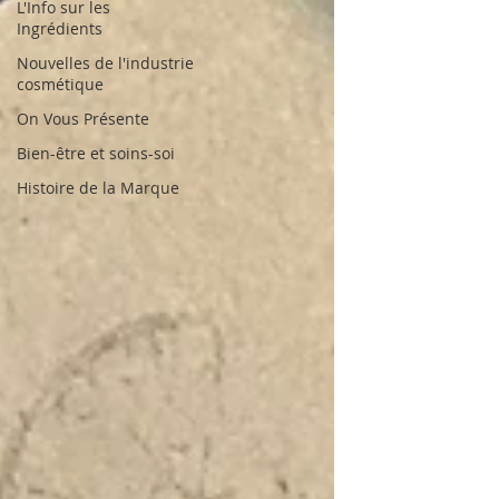
L'Info sur les
Ingrédients
Nouvelles de l'industrie
cosmétique
On Vous Présente
Bien-être et soins-soi
Histoire de la Marque