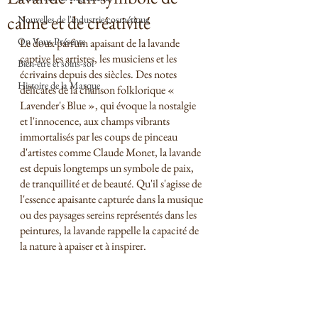
calme et de créativité
Nouvelles de l'industrie cosmétique
On Vous Présente
Le doux parfum apaisant de la lavande 
captive les artistes, les musiciens et les 
Bien-être et soins-soi
écrivains depuis des siècles. Des notes 
Histoire de la Marque
délicates de la chanson folklorique « 
Lavender's Blue », qui évoque la nostalgie 
et l'innocence, aux champs vibrants 
immortalisés par les coups de pinceau 
d'artistes comme Claude Monet, la lavande 
est depuis longtemps un symbole de paix, 
de tranquillité et de beauté. Qu'il s'agisse de 
l'essence apaisante capturée dans la musique 
ou des paysages sereins représentés dans les 
peintures, la lavande rappelle la capacité de 
la nature à apaiser et à inspirer.