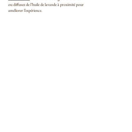
ou diffusez de l’huile de lavande à proximité pour 
améliorer l’expérience.
La diffusion de lavande peut créer une 
atmosphère tranquille, parfaite pour se détendre 
après une longue journée ou se préparer à un 
sommeil réparateur.