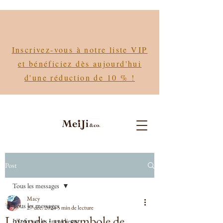
Inscrivez-vous à notre liste VIP
et bénéficiez dès aujourd'hui
d'une réduction de 10 % !
Post
Tous les messages
Macy
Tous les messages
27 déc. 2024
5 min de lecture
Lavande : un symbole de
L'Info sur les Ingrédients