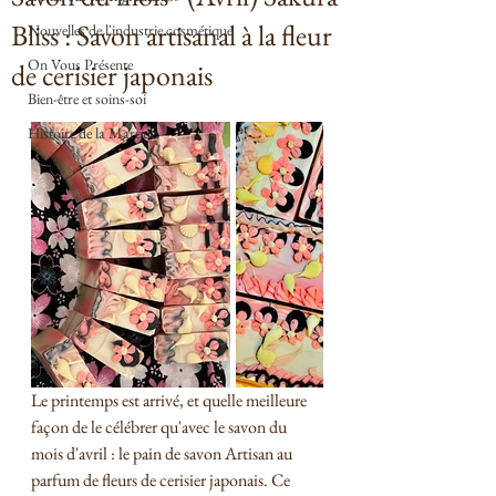
Bliss : Savon artisanal à la fleur
Nouvelles de l'industrie cosmétique
On Vous Présente
de cerisier japonais
Bien-être et soins-soi
Histoire de la Marque
Le printemps est arrivé, et quelle meilleure 
façon de le célébrer qu'avec le savon du 
mois d'avril : le pain de savon Artisan au 
parfum de fleurs de cerisier japonais. Ce 