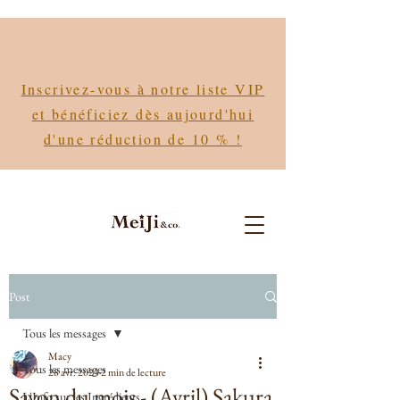
Inscrivez-vous à notre liste VIP
et bénéficiez dès aujourd'hui
d'une réduction de 10 % !
Post
Tous les messages
Macy
Tous les messages
28 avr. 2023
2 min de lecture
Savon du mois - (Avril) Sakura
L'Info sur les Ingrédients