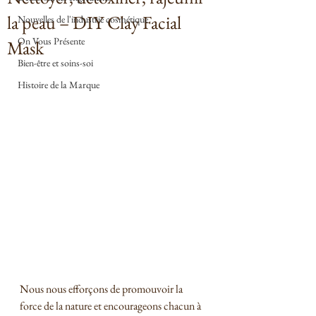
la peau – DIY Clay Facial
Nouvelles de l'industrie cosmétique
On Vous Présente
Mask
Bien-être et soins-soi
Histoire de la Marque
Nous nous efforçons de promouvoir la 
force de la nature et encourageons chacun à 