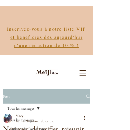
Inscrivez-vous à notre liste VIP
et bénéficiez dès aujourd'hui
d'une réduction de 10 % !
Post
Tous les messages
Macy
Tous les messages
16 mai 2023
4 min de lecture
Nettoyer, détoxifier, rajeunir
L'Info sur les Ingrédients