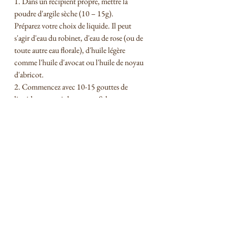
1. Dans un récipient propre, mettre la 
poudre d'argile sèche (10 – 15g).
Préparez votre choix de liquide. Il peut 
s'agir d'eau du robinet, d'eau de rose (ou de 
toute autre eau florale), d'huile légère 
comme l'huile d'avocat ou l'huile de noyau 
d'abricot. 
2. Commencez avec 10-15 gouttes de 
liquide pour voir la texture. Selon vos 
préférences personnelles, appliquez une 
couche fine ou légèrement plus épaisse du 
mélange d'argile sur le visage ou étendez-
vous jusqu'au cou. Attention à ne pas avoir 
le mélange trop liquide et évitez le contour 
des yeux.
3. Attendez que le masque sèche, environ 
10 à 15 minutes, ou lorsque vous ressentez 
un léger inconfort lorsque la peau se 
resserre. Rincez le masque à l'eau tiède et 