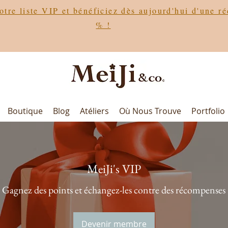
otre liste VIP et bénéficiez dès aujourd'hui d'une r
% !
Boutique
Blog
Atéliers
Où Nous Trouve
Portfolio
MeiJi's VIP
Gagnez des points et échangez-les contre des récompenses
Devenir membre