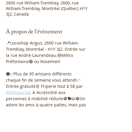
2600 rue William-Tremblay, 2600, rue
William-Tremblay, Montréal (Québec) H1Y
3J2, Canada
À propos de l'événement
📍Locoshop Angus, 2600 rue William-
Tremblay, Montréal - H1Y 3J2. Entrée sur 
la rue André-Laurendeau.Ⓜ️Métro 
Préfontaine🟢 ou Rosemont
🟠✅Plus de 95 artisans différents 
chaque fin de semaine vous attend!✅ 
Entrée gratuite👗 Friperie tout à 5$ par 
@shwapclub
 ♿ Accessible aux 
personnes à mobilité réduite🚫🐕😺🚫On 
adore les amis à quatre pattes, mais pas 
malheureusement ils ne sont pas permis 
à l'intérieur du Locoshop.