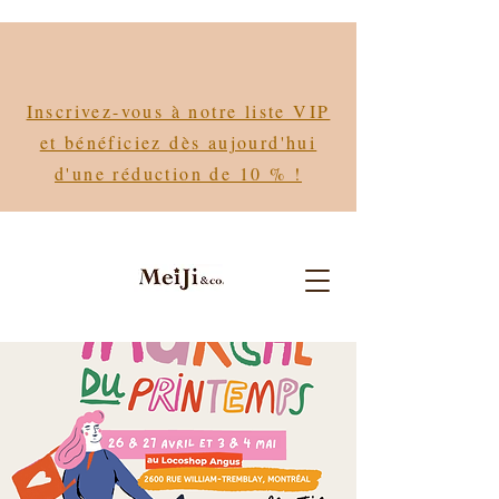
Inscrivez-vous à notre liste VIP
et bénéficiez dès aujourd'hui
d'une réduction de 10 % !