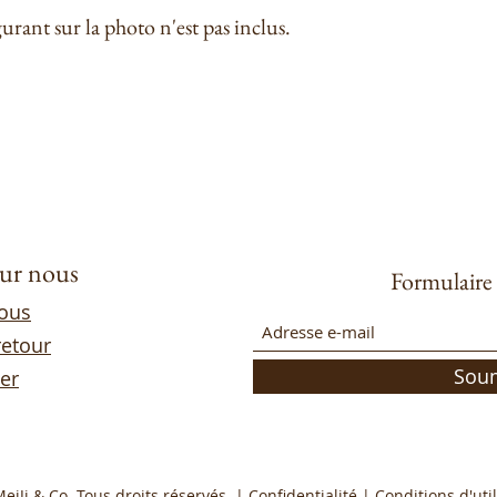
urant sur la photo n'est pas inclus.
sur nous
Formulaire 
nous
retour
Sou
er
eiJi & Co. Tous droits réservés. |
Confidentialité
| Conditions d'util