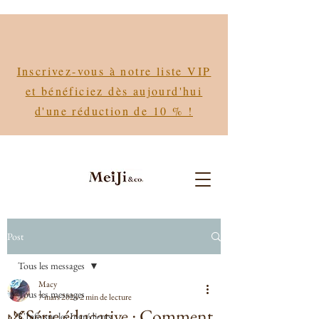
Inscrivez-vous à notre liste VIP
et bénéficiez dès aujourd'hui
d'une réduction de 10 % !
Post
Tous les messages
Macy
Tous les messages
7 mars 2024
2 min de lecture
🌿Série éducative : Comment
L'Info sur les Ingrédients