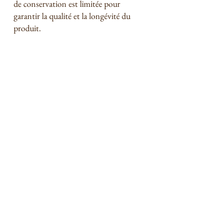
de conservation est limitée pour 
garantir la qualité et la longévité du 
produit.
En restant informé et vigilant, vous 
pouvez vous protéger des produits 
potentiellement nocifs et soutenir les 
artisans locaux qui privilégient la 
qualité, la sécurité et la transparence. 
Promouvons une culture de 
sensibilisation des consommateurs et 
de production responsable dans 
l’industrie des soins naturels.
Plaidons pour un marché plus sûr et 
donnons aux consommateurs les 
moyens de faire des choix éclairés 
pour leurs besoins en matière de soins 
de la peau.