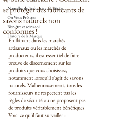
se protéger des fabricants de
Nouvelles de l'industrie cosmétique
On Vous Présente
savons naturels non
Bien-être et soins-soi
conformes !
Histoire de la Marque
En flânant dans les marchés 
artisanaux ou les marchés de 
producteurs, il est essentiel de faire 
preuve de discernement sur les 
produits que vous choisissez, 
notamment lorsqu'il s'agit de savons 
naturels. Malheureusement, tous les 
fournisseurs ne respectent pas les 
règles de sécurité ou ne proposent pas 
de produits véritablement bénéfiques. 
Voici ce qu'il faut surveiller :