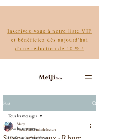
Inscrivez-vous à notre liste VIP
et bénéficiez dès aujourd'hui
d'une réduction de 10 % !
Post
Tous les messages
Macy
Tous les messages
7 oct. 2023
2 min de lecture
Savons artisanaux - Rhum
L'Info sur les Ingrédients