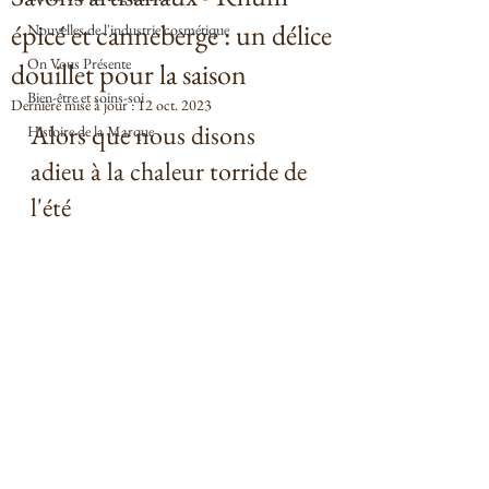
épicé et canneberge : un délice
Nouvelles de l'industrie cosmétique
On Vous Présente
douillet pour la saison
Bien-être et soins-soi
Dernière mise à jour :
12 oct. 2023
Alors que nous disons 
Histoire de la Marque
adieu à la chaleur torride de 
l'été