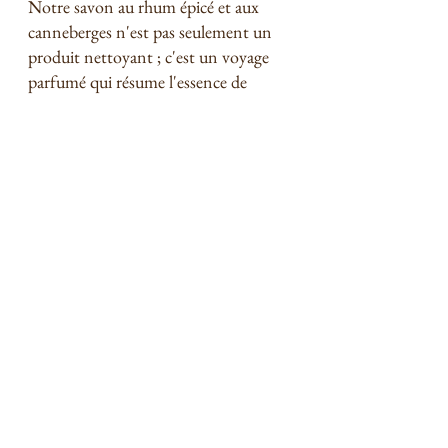
Notre savon au rhum épicé et aux 
canneberges n'est pas seulement un 
produit nettoyant ; c'est un voyage 
parfumé qui résume l'essence de 
l'automne. Que vous cherchiez à vous 
faire plaisir ou à offrir un cadeau 
attentionné à un être cher, ce savon 
est un merveilleux choix.
Laissez-vous tenter par les parfums de 
cannelle, la chaleur boisée et l'étreinte 
réconfortante de l'automne. Laissez 
le savon au rhum épicé et aux 
canneberges être votre compagnon 
aromatique pendant que vous 
naviguez dans les journées fraîches et 
colorées à venir. C'est un petit luxe 
qui ajoute une touche de magie 