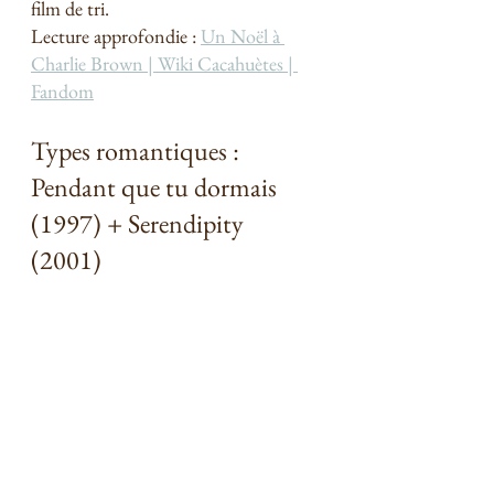
film de tri. 
Lecture approfondie : 
Un Noël à 
Charlie Brown | Wiki Cacahuètes | 
Fandom
Types romantiques : 
Pendant que tu dormais 
(1997) + Serendipity 
(2001) 