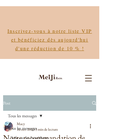
Inscrivez-vous à notre liste VIP
et bénéficiez dès aujourd'hui
d'une réduction de 10 % !
Post
Tous les messages
Macy
Tous les messages
16 oct. 2023
3 min de lecture
Notre recommandation de
L'Info sur les Ingrédients