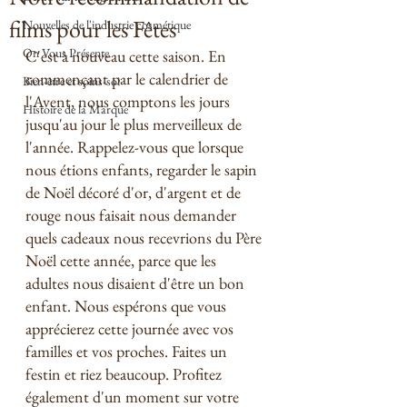
films pour les Fêtes
Nouvelles de l'industrie cosmétique
On Vous Présente
C'est à nouveau cette saison. En 
commençant par le calendrier de 
Bien-être et soins-soi
l'Avent, nous comptons les jours 
Histoire de la Marque
jusqu'au jour le plus merveilleux de 
l'année. Rappelez-vous que lorsque 
nous étions enfants, regarder le sapin 
de Noël décoré d'or, d'argent et de 
rouge nous faisait nous demander 
quels cadeaux nous recevrions du Père 
Noël cette année, parce que les 
adultes nous disaient d'être un bon 
enfant. Nous espérons que vous 
apprécierez cette journée avec vos 
familles et vos proches. Faites un 
festin et riez beaucoup. Profitez 
également d'un moment sur votre 