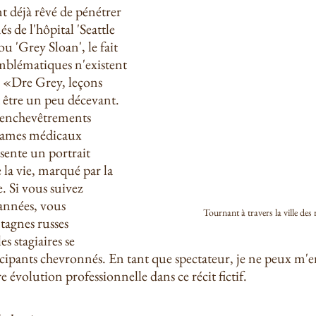
t déjà rêvé de pénétrer 
s de l'hôpital 'Seattle 
 'Grey Sloan', le fait 
emblématiques n'existent 
 «Dre Grey, leçons 
être un peu décevant. 
 enchevêtrements 
rames médicaux 
ésente un portrait 
la vie, marqué par la 
e. Si vous suivez 
années, vous 
Tournant à travers la ville des r
agnes russes 
s stagiaires se 
cipants chevronnés. En tant que spectateur, je ne peux m'
 évolution professionnelle dans ce récit fictif.