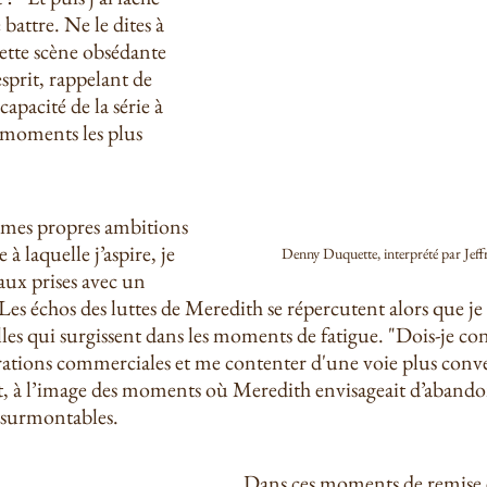
 battre. Ne le dites à 
ette scène obsédante 
sprit, rappelant de 
apacité de la série à 
 moments les plus 
 mes propres ambitions 
 à laquelle j’aspire, je 
Denny Duquette, interprété par Je
ux prises avec un 
es échos des luttes de Meredith se répercutent alors que je
lles qui surgissent dans les moments de fatigue. "Dois-je con
ations commerciales et me contenter d'une voie plus conve
nt, à l’image des moments où Meredith envisageait d’abandon
nsurmontables.
Dans ces moments de remise e