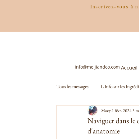
Inscrivez-vous à n
info@meijiandco.com
Accueil
Tous les messages
L'Info sur les Ingréd
Macy
1 févr. 2024
3 mi
Histoire de la Marque
Naviguer dans le d
d'anatomie