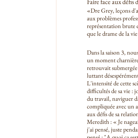
Faire face aux défis d
«Dre Grey, leçons d'an
aux problèmes professio
représentation brute 
que le drame de la vie
Dans la saison 3, nou
un moment charnière
retrouvait submergée 
luttant désespérément
L'intensité de cette scè
difficultés de sa vie : 
du travail, naviguer d
compliquée avec un am
aux défis de sa relatio
Meredith : « Je nageais
j'ai pensé, juste penda
pensé : "A quoi ça sert 