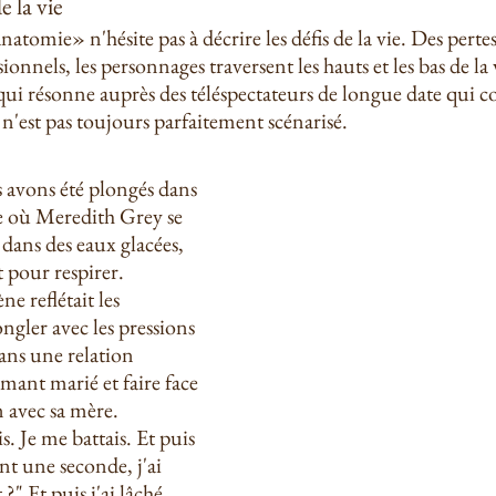
e la vie
atomie» n'hésite pas à décrire les défis de la vie. Des perte
nnels, les personnages traversent les hauts et les bas de la v
qui résonne auprès des téléspectateurs de longue date qui
 n'est pas toujours parfaitement scénarisé.
s avons été plongés dans 
 où Meredith Grey se 
dans des eaux glacées, 
 pour respirer. 
ne reflétait les 
jongler avec les pressions 
ans une relation 
ant marié et faire face 
n avec sa mère. 
. Je me battais. Et puis 
nt une seconde, j'ai 
?" Et puis j'ai lâché 