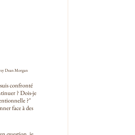
ffrey Dean Morgan
 suis confronté 
tinuer ? Dois-je 
ntionnelle ?" 
ner face à des 
n question, je 