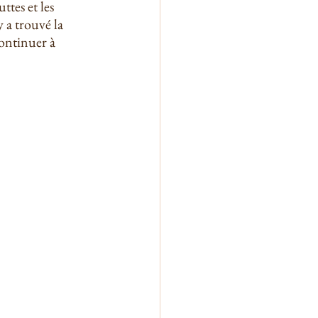
tes et les 
 a trouvé la 
ontinuer à 