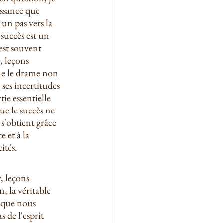
ssance que 
 un pas vers la 
 succès est un 
est souvent 
 leçons 
ue le drame non 
 ses incertitudes 
tie essentielle 
ue le succès ne 
 s'obtient grâce 
e et à la 
ités.
 leçons 
, la véritable 
s que nous 
 de l'esprit 