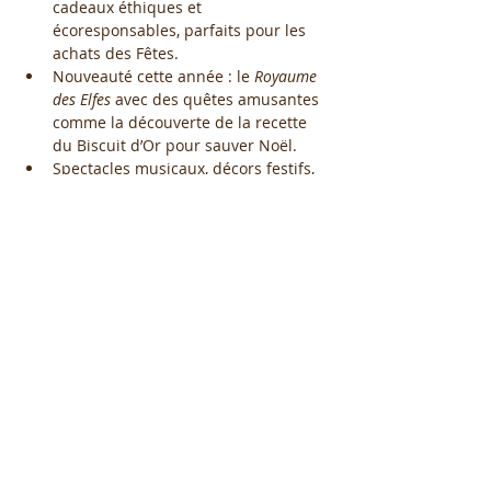
cadeaux éthiques et 
écoresponsables, parfaits pour les 
achats des Fêtes.
Nouveauté cette année : le 
Royaume 
des Elfes
 avec des quêtes amusantes 
comme la découverte de la recette 
du Biscuit d’Or pour sauver Noël.
Spectacles musicaux, décors festifs, 
présence du Père Noël et le charme 
classique du marché d'Atwater, 
métamorphosé comme par magie 
pour les fêtes.
Afficher plus
Partager cet événement