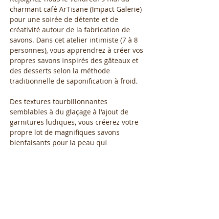
charmant café ArTisane (Impact Galerie) 
pour une soirée de détente et de 
créativité autour de la fabrication de 
savons. Dans cet atelier intimiste (7 à 8 
personnes), vous apprendrez à créer vos 
propres savons inspirés des gâteaux et 
des desserts selon la méthode 
traditionnelle de saponification à froid.
Des textures tourbillonnantes 
semblables à du glaçage à l'ajout de 
garnitures ludiques, vous créerez votre 
propre lot de magnifiques savons 
bienfaisants pour la peau qui 
ressemblent à de somptueux cupcakes 
— parfaits pour offrir ou pour se faire 
plaisir.
Que vous soyez débutant ou simplement 
à la recherche d'un loisir créatif et 
ludique, cet atelier est…